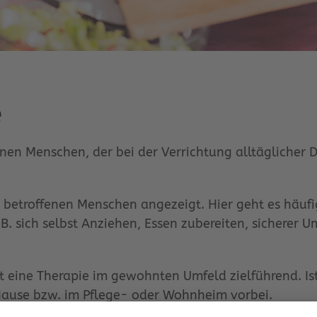
e
 einen Menschen, der bei der Verrichtung alltäglicher
 betroffenen Menschen angezeigt. Hier geht es häuf
B. sich selbst Anziehen, Essen zubereiten, sicherer U
t eine Therapie im gewohnten Umfeld zielführend. I
Hause bzw. im Pflege- oder Wohnheim vorbei.