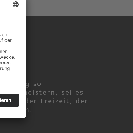
n Alltag so
h zu meistern, sei es
t, in der Freizeit, der
rgarten.